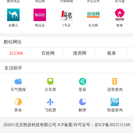
聚美优品
淘宝网
天猫商城
大众点评
亚马逊
去哪儿
唯品会
1号店
当当网
银泰
酷站网址
322306
百姓网
搜房网
银泰
生活助手
天气预报
火车票
星座
违章查询
算命
飞机票
解梦
快递查询
2026©北京熊岩科技有限公司 ICP备案/许可证号：京ICP备2025111168