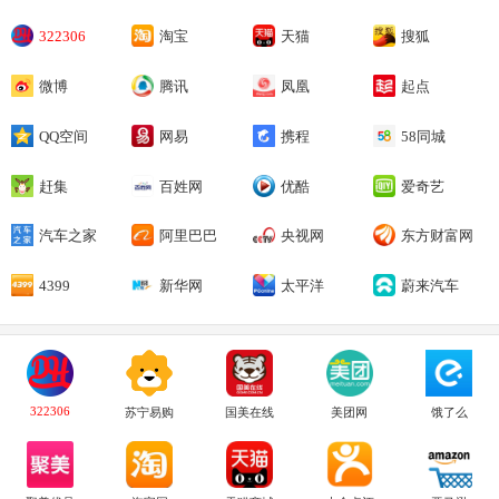
322306
淘宝
天猫
搜狐
微博
腾讯
凤凰
起点
QQ空间
网易
携程
58同城
赶集
百姓网
优酷
爱奇艺
汽车之家
阿里巴巴
央视网
东方财富网
4399
新华网
太平洋
蔚来汽车
322306
苏宁易购
国美在线
美团网
饿了么